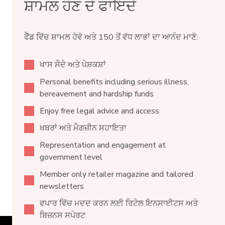
ਸ਼ਾਮਲ ਹੋਣ ਦੇ ਫਾਇਦੇ
ਫੈੱਡ ਵਿੱਚ ਸ਼ਾਮਲ ਹੋਵੋ ਅਤੇ 150 ਤੋਂ ਵੱਧ ਲਾਭਾਂ ਦਾ ਆਨੰਦ ਮਾਣੋ:
ਖਾਸ ਸੌਦੇ ਅਤੇ ਪੇਸ਼ਕਸ਼ਾਂ
Personal benefits including serious illness,
bereavement and hardship funds
Enjoy free legal advice and access
ਖ਼ਬਰਾਂ ਅਤੇ ਮੈਗਜ਼ੀਨ ਸਹਾਇਤਾ
Representation and engagement at
government level
Member only retailer magazine and tailored
newsletters
ਵਪਾਰ ਵਿੱਚ ਮਦਦ ਕਰਨ ਲਈ ਰਿਟੇਲ ਇਨਸਾਈਟਸ ਅਤੇ
ਬਿਜ਼ਨਸ ਸਪੋਰਟ