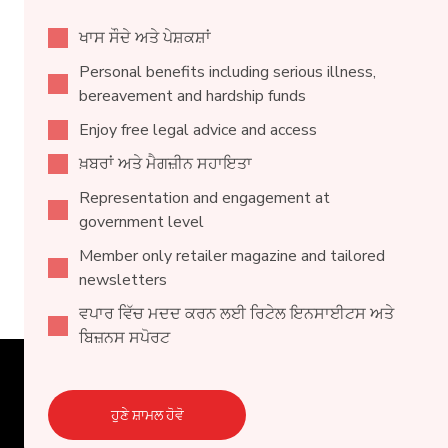
ਖਾਸ ਸੌਦੇ ਅਤੇ ਪੇਸ਼ਕਸ਼ਾਂ
Personal benefits including serious illness,
bereavement and hardship funds
Enjoy free legal advice and access
ਖ਼ਬਰਾਂ ਅਤੇ ਮੈਗਜ਼ੀਨ ਸਹਾਇਤਾ
Representation and engagement at
government level
Member only retailer magazine and tailored
newsletters
ਵਪਾਰ ਵਿੱਚ ਮਦਦ ਕਰਨ ਲਈ ਰਿਟੇਲ ਇਨਸਾਈਟਸ ਅਤੇ
ਬਿਜ਼ਨਸ ਸਪੋਰਟ
ਹੁਣੇ ਸ਼ਾਮਲ ਹੋਵੋ