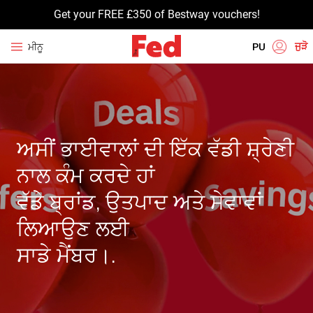
Get your FREE £350 of Bestway vouchers!
ਜੁੜੋ
ਮੀਨੂ
PU
EN
HI
UR
ਅਸੀਂ ਭਾਈਵਾਲਾਂ ਦੀ ਇੱਕ ਵੱਡੀ ਸ਼੍ਰੇਣੀ
BN
ਨਾਲ ਕੰਮ ਕਰਦੇ ਹਾਂ
GU
ਵੱਡੇ ਬ੍ਰਾਂਡ, ਉਤਪਾਦ ਅਤੇ ਸੇਵਾਵਾਂ
TA
ਲਿਆਉਣ ਲਈ
ਸਾਡੇ ਮੈਂਬਰ।.