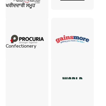
ਖਰੀਦਦਾਰੀ ਸਮੂਹ
Confectionery