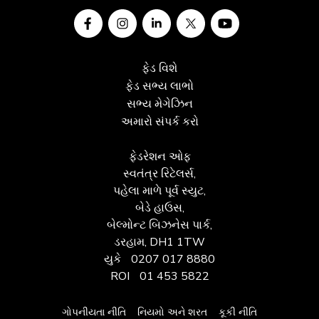
ફેડ વિશે
ફેડ સભ્ય લાભો
સભ્ય મેગેઝિન
અમારો સંપર્ક કરો
ફેડરેશન ઓફ
સ્વતંત્ર રિટેલર્સ,
પહેલા માળે પૂર્વ સ્યુટ,
બેડે હાઉસ,
બેલ્મોન્ટ બિઝનેસ પાર્ક,
ડરહામ, DH1 1TW
યુકે
0207 017 8880
ROI
01 453 5822
ગોપનીયતા નીતિ
નિયમો અને શરત
કૂકી નીતિ