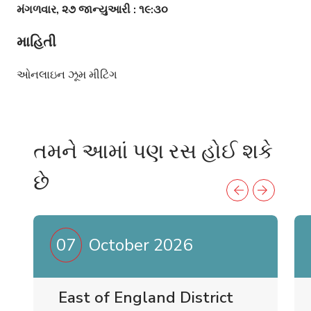
મંગળવાર, ૨૭ જાન્યુઆરી : ૧૯:૩૦
માહિતી
ઓનલાઇન ઝૂમ મીટિંગ
તમને આમાં પણ રસ હોઈ શકે
છે
07
October 2026
East of England District