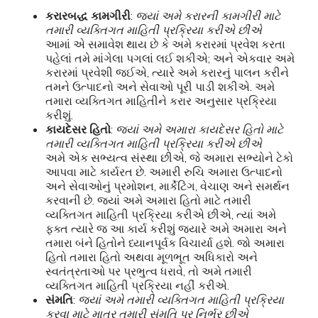
કરારબદ્ધ કામગીરી
:
જ્યાં અમે કરારની કામગીરી માટે
તમારી વ્યક્તિગત માહિતી પ્રક્રિયા કરીએ છીએ
આમાં એ સમાવેશ થાય છે કે અમે કરારમાં પ્રવેશ કરતા
પહેલાં તમે માંગેલા પગલાં લઈ શકીએ; અને એકવાર અમે
કરારમાં પ્રવેશી જઈએ, ત્યારે અમે કરારનું પાલન કરીને
તમને ઉત્પાદનો અને સેવાઓ પૂરી પાડી શકીએ. અમે
તમારા વ્યક્તિગત માહિતીને કરાર અનુસાર પ્રક્રિયા
કરીશું.
કાયદેસર હિતો
:
જ્યાં અમે અમારા કાયદેસર હિતો માટે
તમારી વ્યક્તિગત માહિતી પ્રક્રિયા કરીએ છીએ
અમે એક સભ્યત્વ સંસ્થા છીએ, જે અમારા સભ્યોને ટેકો
આપવા માટે કાર્યરત છે. અમારી રુચિ અમારા ઉત્પાદનો
અને સેવાઓનું પ્રમોશન, માર્કેટિંગ, વેચાણ અને સમર્થન
કરવાની છે. જ્યાં અમે અમારા હિતો માટે તમારી
વ્યક્તિગત માહિતી પ્રક્રિયા કરીએ છીએ, ત્યાં અમે
ફક્ત ત્યારે જ આ કાર્ય કરીશું જ્યારે અમે અમારા અને
તમારા બંને હિતોને ધ્યાનપૂર્વક વિચાર્યા હશે. જો અમારા
હિતો તમારા હિતો અથવા મૂળભૂત અધિકારો અને
સ્વતંત્રતાઓ પર પ્રભુત્વ ધરાવે, તો અમે તમારી
વ્યક્તિગત માહિતી પ્રક્રિયા નહીં કરીએ.
સંમતિ
:
જ્યાં અમે તમારી વ્યક્તિગત માહિતી પ્રક્રિયા
કરવા માટે માત્ર તમારી સંમતિ પર નિર્ભર છીએ