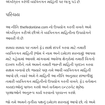
એકત્રિત કરેલી વ્યક્તિગત માહિતી પર લાગુ પડે છે.
પરિચય
આ નીતિ thefedonline.com નો ઉપયોગ કરતી વખતે અમે
એકત્રિત કરીએ છીએ તે વ્યક્તિગત માહિતીના ઉપયોગને
આવરી લે છે.
સમય-સમય પર તમને ફેડ સાથે સંપર્ક કરવા માટે તમારી
વ્યક્તિગત માહિતી (જેમ કે નામ અને ઇમેઇલ સરનામું) આપવા
માટે કહેવામાં આવશે. માંગવામાં આવેલા ક્ષેત્રોમાં તમારી વિગતો
દાખલ કરીને, તમે અમને તમારી જરૂરી માહિતી પ્રદાન કરવા
સક્ષમ બનાવો છો. જ્યારે પણ તમે આવી વ્યક્તિગત માહિતી
આપો છો, ત્યારે અમે તે માહિતી આ નીતિ અનુસાર સંભાળીશું.
તમારી વ્યક્તિગત માહિતીનો ઉપયોગ કરતી વખતે, ફેડ વર્તમાન
કાયદાઓનું પાલન કરશે અને વર્તમાન ઇન્ટરનેટ શ્રેષ્ઠ
પ્રથાઓને અનુરૂપ કાર્ય કરવાનો પ્રયત્ન કરશે.
જો તમે અમને તૃતીય પક્ષનું ઇમેઇલ સરનામું આપો છો, તો અમે