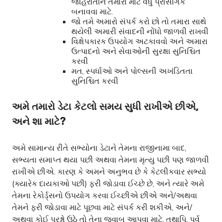
જાહેરાતોને તમારા માટે વધુ પ્રાસંગિક
બનાવવા માટે.
જો તમે અમારો સંપર્ક કરો છો તો તમારા સાથે
થયેલી અમારી સંવાદની નોંધો જાળવી રાખવી
વિક્ષેપકારક ઉપયોગ અટકાવવો અને અમારા
ઉત્પાદનો અને સેવાઓની સુરક્ષા સુનિશ્ચિત
કરવી
મત, સ્પર્ધાઓ અને પોલ્સની અખંડિતતા
સુનિશ્ચિત કરવી
અમે તમારો ડેટા કેટલો સમય સુધી રાખીએ છીએ,
અને શા માટે?
અમે સામાન્ય રીતે સભ્યોના ડેટાને તેમના રાજીનામા બાદ,
સભ્યતા સમાપ્ત થયા પછી અથવા તેમના મૃત્યુ પછી પણ જાળવી
રાખીએ છીએ. કારણ કે અમને અનુભવ છે કે કેટલીકવાર સભ્યો
(ક્યારેક દાયકાઓ પછી) ફરી જોડાવા ઈચ્છે છે, અને ત્યારે અમે
તેમના રેકોર્ડ્સનો ઉપયોગ કરવા ઈચ્છીએ છીએ અને/અથવા
તેમને ફરી જોડાવા માટે પૂછવા માટે સંપર્ક કરી શકીએ, અને/
અથવા કોઈ પ્રશ્નો ઉઠે તો તેના જવાબ આપવા માટે. તથાપિ, પૂર્વ