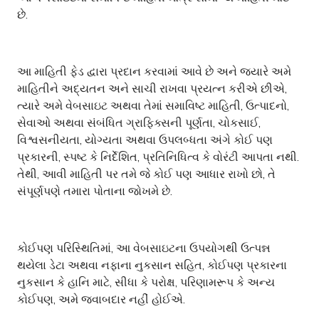
છે.
આ માહિતી ફેડ દ્વારા પ્રદાન કરવામાં આવે છે અને જ્યારે અમે
માહિતીને અદ્યતન અને સાચી રાખવા પ્રયત્ન કરીએ છીએ,
ત્યારે અમે વેબસાઇટ અથવા તેમાં સમાવિષ્ટ માહિતી, ઉત્પાદનો,
સેવાઓ અથવા સંબંધિત ગ્રાફિક્સની પૂર્ણતા, ચોકસાઈ,
વિશ્વસનીયતા, યોગ્યતા અથવા ઉપલબ્ધતા અંગે કોઈ પણ
પ્રકારની, સ્પષ્ટ કે નિર્દેશિત, પ્રતિનિધિત્વ કે વોરંટી આપતા નથી.
તેથી, આવી માહિતી પર તમે જે કોઈ પણ આધાર રાખો છો, તે
સંપૂર્ણપણે તમારા પોતાના જોખમે છે.
કોઈપણ પરિસ્થિતિમાં, આ વેબસાઇટના ઉપયોગથી ઉત્પન્ન
થયેલા ડેટા અથવા નફાના નુકસાન સહિત, કોઈપણ પ્રકારના
નુકસાન કે હાનિ માટે, સીધા કે પરોક્ષ, પરિણામરૂપ કે અન્ય
કોઈપણ, અમે જવાબદાર નહીં હોઈએ.