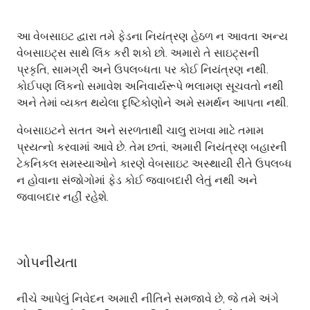
આ વેબસાઇટ દ્વારા તમે ફેડના નિયંત્રણ હેઠળ ન આવતા અન્ય
વેબસાઇટ્સ સાથે લિંક કરી શકો છો. અમારો તે સાઇટ્સની
પ્રકૃતિ, સામગ્રી અને ઉપલબ્ધતા પર કોઈ નિયંત્રણ નથી.
કોઈપણ લિંકનો સમાવેશ અનિવાર્યરૂપે ભલામણ સૂચવતો નથી
અને તેમાં વ્યક્ત થયેલા દૃષ્ટિકોણોને અમે સમર્થન આપતા નથી.
વેબસાઇટને સતત અને સરળતાથી ચાલુ રાખવા માટે તમામ
પ્રયત્નો કરવામાં આવે છે. તેમ છતાં, અમારી નિયંત્રણ બહારની
ટેકનિકલ સમસ્યાઓને કારણે વેબસાઇટ અસ્થાયી રીતે ઉપલબ્ધ
ન હોવાના સંજોગોમાં ફેડ કોઈ જવાબદારી લેતું નથી અને
જવાબદાર નહીં રહેશે.
ગોપનીયતા
નીચે આપેલું નિવેદન અમારી નીતિને સમજાવે છે, જે તમે અંગે