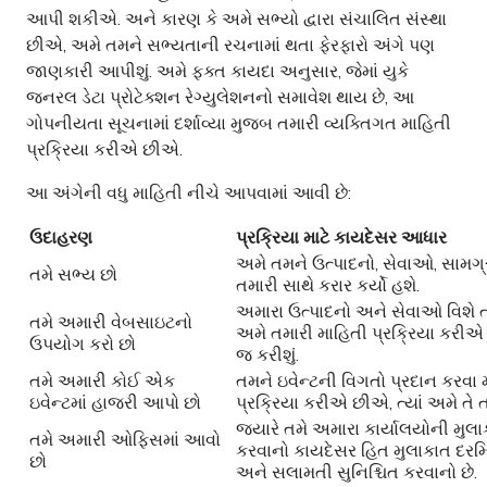
આપી શકીએ. અને કારણ કે અમે સભ્યો દ્વારા સંચાલિત સંસ્થા
છીએ, અમે તમને સભ્યતાની રચનામાં થતા ફેરફારો અંગે પણ
જાણકારી આપીશું. અમે ફક્ત કાયદા અનુસાર, જેમાં યુકે
જનરલ ડેટા પ્રોટેક્શન રેગ્યુલેશનનો સમાવેશ થાય છે, આ
ગોપનીયતા સૂચનામાં દર્શાવ્યા મુજબ તમારી વ્યક્તિગત માહિતી
પ્રક્રિયા કરીએ છીએ.
આ અંગેની વધુ માહિતી નીચે આપવામાં આવી છે:
ઉદાહરણ
પ્રક્રિયા માટે કાયદેસર આધાર
અમે તમને ઉત્પાદનો, સેવાઓ, સામગ્
તમે સભ્ય છો
તમારી સાથે કરાર કર્યો હશે.
અમારા ઉત્પાદનો અને સેવાઓ વિશે તમ
તમે અમારી વેબસાઇટનો
અમે તમારી માહિતી પ્રક્રિયા કરીએ 
ઉપયોગ કરો છો
જ કરીશું.
તમે અમારી કોઈ એક
તમને ઇવેન્ટની વિગતો પ્રદાન કરવા મ
ઇવેન્ટમાં હાજરી આપો છો
પ્રક્રિયા કરીએ છીએ, ત્યાં અમે તે ત
જ્યારે તમે અમારા કાર્યાલયોની મુલાક
તમે અમારી ઓફિસમાં આવો
કરવાનો કાયદેસર હિત મુલાકાત દરમિ
છો
અને સલામતી સુનિશ્ચિત કરવાનો છે.