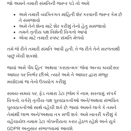
જો અમને તમારી સંમતિની જરૂર પડે તો અમે:
અમે તમારી વ્યક્તિગત માહિતી શેર કરવાની જરૂર કેમ છે
તે સમજાવો
અમે તેને શેના માટે શેર કરીશું તેનો હેતુ સમજાવો
તમને તૃતીય પક્ષ વિશેની વિગતો આપો
એવા માટે તમારી સ્પષ્ટ સંમતિ મેળવો
તમે જે રીતે તમારી સંમતિ આપી હતી, તે જ રીતે તેને સરળતાથી
પાછું ખેંચી શકશો.
જ્યાં અમે ‘વૈધ હિત’ અથવા ‘કરારાત્મક’ જેવા અન્ય કાયદેસર
આધાર પર નિર્ભર છીએ, ત્યારે અમે તે આધાર દ્વારા મંજૂર
મર્યાદામાં જ તેનો ઉપયોગ કરીશું.
સમય-સમય પર, ફેડ તમારા ડેટા (જેમ કે નામ, સરનામું, સંપર્ક
વિગતો, વગેરે) તૃતીય-પક્ષ પુરવઠાકર્તાઓ અને/અથવા સંભવિત
પુરવઠાકર્તાઓ સાથે વહેંચી શકે છે, જ્યાં અમને લાગે કે તમને
તેમાંથી લાભ અને/અથવા તક મળી શકે. અમે ખાતરી કરીશું કે
વહેંચાયેલ તમામ ડેટા ગોપનીયતા કરાર હેઠળ રહેશે અને યુકે
GDPR અનુસાર સંભાળવામાં આવશે.