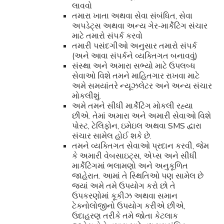
લાવવો
તમારા ખાતા અથવા સેવા સંબંધિત, સેવા
અપડેટ્સ અથવા અન્ય ગેર-માર્કેટિંગ સંચાર
માટે તમારો સંપર્ક કરવો
તમારી પસંદગીઓ અનુસાર તમારો સંપર્ક
(અને આવા સંપર્કને વ્યક્તિગત બનાવવું)
સંસ્થા અને અમારા સભ્યો માટે ઉપલબ્ધ
સેવાઓ વિશે તમને માહિતગાર રાખવા માટે
અમે સમયાંતરે ન્યૂઝલેટર અને અન્ય સંચાર
મોકલીશું.
અમે તમને સીધી માર્કેટિંગ મોકલી રહ્યા
છીએ. તેમાં અમારા અને અમારી સેવાઓ વિશે
પોસ્ટ, ટેલિફોન, ઇમેઇલ અથવા SMS દ્વારા
સંચાર સામેલ હોઈ શકે છે.
તમને વ્યક્તિગત સેવાઓ પ્રદાન કરવી, જેમ
કે અમારી વેબસાઇટ્સ, એપ્સ અને સીધી
માર્કેટિંગમાં ભલામણો અને અનુકૂળિત
જાહેરાત. આમાં તે સ્થિતિઓ પણ સામેલ છે
જ્યાં અમે તમે ઉપયોગ કરો છો તે
ઉપકરણોમાં કૂકીઝ અથવા સમાન
ટેક્નોલોજીનો ઉપયોગ કરીએ છીએ,
ઉદાહરણ તરીકે તમે જોતા કેટલાક