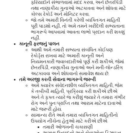
ફરિયાદોને સંભાળવામાં મદદ કરવા, અને છેતરપિંડી
તથા નાણાકીય ગુનાઓ અટકાવવા અને શોધવા માટે
કોલ્સ રેકોર્ડ અને મોનિટર કરવા.
જો તમે અમારી વિનંતી કરેલી વ્યક્તિગત માહિતી
પૂરી પાડશો નહીં, તો અમે તમને ખરીદેલી સભ્યતાના
ભાગરૂપે આપવામાં આવતા લાભો પ્રદાન કરી શકશું
નહીં.
કાનૂની ફરજનું પાલન
આથી અમે તમારી સભ્યતા સંબંધિત કોઈપણ
રેકોર્ડ્સ રાખવા માટે અમારી કાનૂની અને
નિયમનકારી જવાબદારીઓ પૂર્ણ કરી શકીએ, જેમાં
છેતરપિંડી, નાણાકીય ગુનાઓ અને મની-લોન્ડરિંગ
અટકાવવા અને શોધવાનો સમાવેશ થાય છે.
તમે અરજી કરતી સેવાના ભાગરૂપે જરૂરી
અમે ક્યારેક સંવેદનશીલ વ્યક્તિગત માહિતી, જેમ
કે તબીબી માહિતી, પ્રક્રિયા કરી શકીએ છીએ
અને તે ફક્ત ત્યારે જ કરીશું જ્યારે તે તમારા ગંભીર
રોગ અને પુનઃપ્રાપ્તિ તથા આરામ માટેના દાવાઓ
માટે જરૂરી હોય.
સામાન્ય રીતે અમે તમારા વ્યક્તિગત માહિતીનો
ઉપયોગ નીચેના હેતુઓ માટે કરીએ છીએ
તમારી ઓળખની ચકાસણી
અમારા ઉત્પાદનો અને સેવાઓના ડિઝાઇન