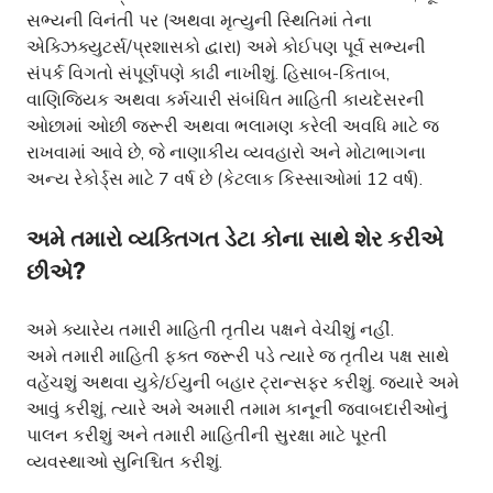
સભ્યની વિનંતી પર (અથવા મૃત્યુની સ્થિતિમાં તેના
એક્ઝિક્યુટર્સ/પ્રશાસકો દ્વારા) અમે કોઈપણ પૂર્વ સભ્યની
સંપર્ક વિગતો સંપૂર્ણપણે કાઢી નાખીશું. હિસાબ-કિતાબ,
વાણિજ્યિક અથવા કર્મચારી સંબંધિત માહિતી કાયદેસરની
ઓછામાં ઓછી જરૂરી અથવા ભલામણ કરેલી અવધિ માટે જ
રાખવામાં આવે છે, જે નાણાકીય વ્યવહારો અને મોટાભાગના
અન્ય રેકોર્ડ્સ માટે 7 વર્ષ છે (કેટલાક કિસ્સાઓમાં 12 વર્ષ).
અમે તમારો વ્યક્તિગત ડેટા કોના સાથે શેર કરીએ
છીએ?
અમે ક્યારેય તમારી માહિતી તૃતીય પક્ષને વેચીશું નહીં.
અમે તમારી માહિતી ફક્ત જરૂરી પડે ત્યારે જ તૃતીય પક્ષ સાથે
વહેંચશું અથવા યુકે/ઈયુની બહાર ટ્રાન્સફર કરીશું. જ્યારે અમે
આવું કરીશું, ત્યારે અમે અમારી તમામ કાનૂની જવાબદારીઓનું
પાલન કરીશું અને તમારી માહિતીની સુરક્ષા માટે પૂરતી
વ્યવસ્થાઓ સુનિશ્ચિત કરીશું.