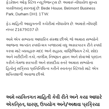
ફેડરેશન ઓફ રિટેલ ન્યૂઝેજન્ટ્સ છે. અમારું નોંધાયેલ મુખ્ય
કાર્યાલયનું સરનામું છે: Bede House, Belmont Business
Park, Durham DH1 1TW.
ફેડ માહિતી આયુક્તની કચેરીમાં નોંધાયેલ છે. અમારો નોંધણી
નંબર Z1679037 છે.
અમે એક સભ્યતા આધારિત સંસ્થા છીએ, જે અમારા સભ્યોને
આજના અત્યંત સ્પર્ધાત્મક બજારમાં વધુ અસરકારક રીતે સ્પર્ધા
કરવા માટે વ્યવહારુ મદદ અને સહાય, વાણિજ્યિક ટેકો, સોદા
અને ખરીદીની તકો, તાલીમ, નિષ્ણાત જ્ઞાન અને સેવાઓ પ્રદાન
કરીને તેમજ સરકારી અને સંસદીય સ્તરે અમારા સભ્યોના
હિતોનું સક્રિય પ્રતિનિધિત્વ કરીને સ્વતંત્ર રિટેલરો માટે એક
શક્તિશાળી અવાજ છીએ.
અમે વ્યક્તિગત માહિતી કેવી રીતે અને કયા આધારે
એકત્રિત, ધારણ, ઉપયોગ અને/અથવા પ્રક્રિયા