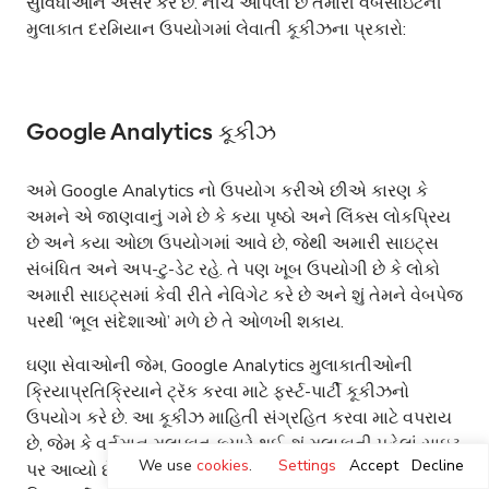
સુવિધાઓને અસર કરે છે. નીચે આપેલી છે તમારી વેબસાઇટની
મુલાકાત દરમિયાન ઉપયોગમાં લેવાતી કૂકીઝના પ્રકારો:
Google Analytics કૂકીઝ
અમે Google Analytics નો ઉપયોગ કરીએ છીએ કારણ કે
અમને એ જાણવાનું ગમે છે કે કયા પૃષ્ઠો અને લિંક્સ લોકપ્રિય
છે અને કયા ઓછા ઉપયોગમાં આવે છે, જેથી અમારી સાઇટ્સ
સંબંધિત અને અપ-ટુ-ડેટ રહે. તે પણ ખૂબ ઉપયોગી છે કે લોકો
અમારી સાઇટ્સમાં કેવી રીતે નેવિગેટ કરે છે અને શું તેમને વેબપેજ
પરથી ‘ભૂલ સંદેશાઓ’ મળે છે તે ઓળખી શકાય.
ઘણા સેવાઓની જેમ, Google Analytics મુલાકાતીઓની
ક્રિયાપ્રતિક્રિયાને ટ્રૅક કરવા માટે ફર્સ્ટ-પાર્ટી કૂકીઝનો
ઉપયોગ કરે છે. આ કૂકીઝ માહિતી સંગ્રહિત કરવા માટે વપરાય
છે, જેમ કે વર્તમાન મુલાકાત ક્યારે થઈ, શું મુલાકાતી પહેલાં સાઇટ
We use
cookies
.
Settings
Accept
Decline
પર આવ્યો છે કે નહીં, અને કઈ સાઇટે મુલાકાતીને વેબપેજ પર