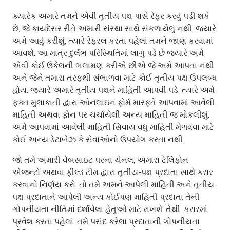
ક્યારેક અમારે તમને એવી તૃતીય પક્ષ પાસે રેફર કરવું પડી શકે
છે, જે કાયદેસર રીતે અમારી સંસ્થા સાથે સંકળાયેલું નથી. જ્યારે
અમે આવું કરીશું, ત્યારે રેફરલ કરતા પહેલાં તમને જાણ કરવામાં
આવશે. આ માત્ર દુર્લભ પરિસ્થિતિમાં લાગુ પડે છે જ્યારે અમે
એવી કોઈ ઉકેલની ભલામણ કરીએ છીએ જે અમે આપતા નથી
અને જેને તમારા તરફથી સંભાળવા માટે કોઈ તૃતીય પક્ષ ઉપલબ્ધ
હોય. જ્યારે અમારે તૃતીય પક્ષને માહિતી આપવી પડે, ત્યારે અમે
ફક્ત મુલાકાતી દ્વારા ઓનલાઇન ફોર્મ મારફતે આપવામાં આવેલી
માહિતી અથવા ફોન પર ચર્ચાયેલી અન્ય માહિતી જ મોકલીશું.
અમે આપવામાં આવેલી માહિતી સિવાય વધુ માહિતી મેળવવા માટે
કોઈ અન્ય ડેટાબેઝ કે સેવાઓનો ઉપયોગ કરતા નથી.
જો તમે અમારી વેબસાઇટ પરના ચેનલ, અમારા ટેલિફોન
એજન્ટો અથવા ફીલ્ડ ટીમ દ્વારા તૃતીય-પક્ષ પ્રદાતા સાથે કરાર
કરવાનો નિર્ણય કરો, તો તમે અમને આપેલી માહિતી અને તૃતીય-
પક્ષ પ્રદાતાને આપેલી અન્ય કોઈપણ માહિતી પ્રદાતા તેની
ગોપનીયતા નીતિમાં દર્શાવેલા હેતુઓ માટે રાખશે. તેથી, કરારમાં
પ્રવેશ કરતા પહેલાં, તમે પસંદ કરેલા પ્રદાતાની ગોપનીયતા