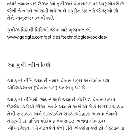
ત્યારે તમારું બ્રાઉઝર આ કૂકીઝને વેબસાઇટ પર પાછું મોકલે છે,
જેથી તે તમને ઓળખી શકે અને સ્ક્રીન પર તમે જે જુઓ છો
તેને અનુરૂપ બનાવી શકે.
કૂકીઝ વિશેની વિડિઓ જોવા માટે મુલાકાત લો
www.google.com/policies/technologies/cookies/
આ કૂકી નીતિ વિશે
આ કૂકી નીતિ અમારી તમામ વેબસાઇટ્સ અને મોબાઇલ
એપ્લિકેશન્સ (“વેબસાઇટ”) પર લાગુ પડે છે.
આ કૂકી નીતિમાં, જ્યારે અમે અમારી કોઈપણ વેબસાઇટનો
ઉલ્લેખ કરીએ છીએ, ત્યારે અમારો અર્થ એ છે કે NFRN અથવા
તેની સહાયક અને સંકળાયેલ સંસ્થાઓ દ્વારા અથવા તેમની
તરફથી સંચાલિત કોઈપણ વેબસાઇટ અથવા મોબાઇલ
એપ્લિકેશન, તમે નેટવર્કને કેવી રીતે ઍક્સેસ કરો છો તે ધ્યાનમાં