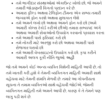
તમે ભાગીદાર સંસ્થાઓમાં એકાઉન્ટ ખોલો છો, જે અમને
તમારી જોડાણની વિગતો પ્રદાન કરે છે.
અમારા ફીલ્ડ અથવા ટેલિફોન ટીમના એક સભ્ય તમારી
જગ્યાએ ફોન કરશે અથવા મુલાકાત લેશે
તમે અમને લખો છો અથવા અમને ફોન કરો છો (અમે
અમારી કોલ્સ રેકોર્ડ કરીએ છીએ) તમારા સભ્યપદ અંગે
અથવા અમારી સેવાઓનો ઉપયોગ કરવાનો પ્રયાસ કરતા
તમે અમારી પાસે ફરિયાદ કરો છો
તમે નોકરી માટે અરજી કરો છો અથવા અમારી પાસે
રોજગાર ધરાવો છો
તમે અમારી વેબસાઇટનો ઉપયોગ કરો છો. કૃપા કરીને
અમારી અલગ કૂકી નીતિ જુઓ.
અહીં
જો તમે અમને કોઈ અન્ય વ્યક્તિ વિશેની માહિતી આપી છે, તો
તમે ખાતરી કરી હશે કે તેમની વ્યક્તિગત માહિતી અમારી સાથે
વહેંચવા માટે તેમની સંમતિ મેળવી છે. તમારે આ ગોપનીયતા
સૂચના તે તમામ વ્યક્તિઓ સાથે વહેંચવી જોઈએ, જેમની
વ્યક્તિગત માહિતી તમે અમને આપી છે, કારણ કે તે તેમને પણ
લાગુ પડી શકે છે.