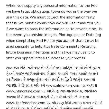
When you supply any personal information to the Fed
we have legal obligations towards you in the way we
use this data. We must collect the information fairly,
that is, we must explain how we will use it and tell you
if we want to pass the information on to anyone else. In
the event you provide Images, Photographs or Data (eg
when completing Fed Pulse) you accept that it may be
used sensibly to help illustrate Community Retailing,
future business intentions and that we may use it to
offer you opportunities to increase your profits.
સામાન્ય રીતે, તમે અમને જે કોઈપણ માહિતી આપો છો તે ફક્ત
ફેડની અંદર જ ઉપયોગમાં લેવામાં આવશે. જ્યાં કાયદે અમને
ફરજિયાત કે મંજૂર હોય ત્યાં તમારી માહિતી જાહેર કરવામાં
આવશે. તે ઉપરાંત, જો તમે www.nfrnonline.com પર અથવા
www.nfrnonline.com પર કોઈપણ અપમાનજનક, અયોગ્ય
અથવા વિરોધજનક સામગ્રી પોસ્ટ કે મોકલો છો અથવા
www.thefedonline.com પર કોઈપણ વિક્ષેપકારક વર્તન કરો છો,
તો ફેડ ઉપલબ્ધ કોઈપણ માહિતીનો ઉપયોગ આવી પ્રવૃત્તિ