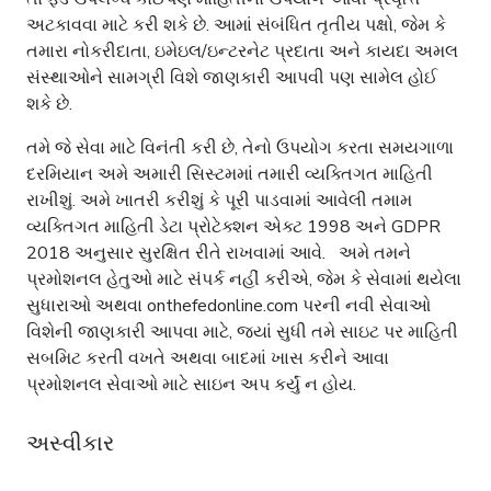
અટકાવવા માટે કરી શકે છે. આમાં સંબંધિત તૃતીય પક્ષો, જેમ કે
તમારા નોકરીદાતા, ઇમેઇલ/ઇન્ટરનેટ પ્રદાતા અને કાયદા અમલ
સંસ્થાઓને સામગ્રી વિશે જાણકારી આપવી પણ સામેલ હોઈ
શકે છે.
તમે જે સેવા માટે વિનંતી કરી છે, તેનો ઉપયોગ કરતા સમયગાળા
દરમિયાન અમે અમારી સિસ્ટમમાં તમારી વ્યક્તિગત માહિતી
રાખીશું. અમે ખાતરી કરીશું કે પૂરી પાડવામાં આવેલી તમામ
વ્યક્તિગત માહિતી ડેટા પ્રોટેક્શન એક્ટ 1998 અને GDPR
2018 અનુસાર સુરક્ષિત રીતે રાખવામાં આવે. અમે તમને
પ્રમોશનલ હેતુઓ માટે સંપર્ક નહીં કરીએ, જેમ કે સેવામાં થયેલા
સુધારાઓ અથવા onthefedonline.com પરની નવી સેવાઓ
વિશેની જાણકારી આપવા માટે, જ્યાં સુધી તમે સાઇટ પર માહિતી
સબમિટ કરતી વખતે અથવા બાદમાં ખાસ કરીને આવા
પ્રમોશનલ સેવાઓ માટે સાઇન અપ કર્યું ન હોય.
અસ્વીકાર