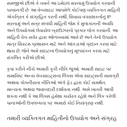
સમજીએ છીએ કે તમને આ ઇમેઇલ સરનામું ઉપયોગ કરવાની
પરવાનગી છે. આ વેબસાઇટ આપમેળે કોઈપણ વ્યક્તિગત માહિતી
એકત્રિત કે સંગ્રહિત કરતી નથી, સિવાય વપરાશકર્તાનું IP
સરનામું અને સત્ર સંબંધી માહિતી જેમ કે મુલાકાતની અવધિ
અને ઉપયોગમાં લેવાયેલ બ્રાઉઝરનો પ્રકાર લોગ કરવાની. આ
માહિતી વેબ સર્વર દ્વારા ઓળખવામાં આવે છે અને તેનો ઉપયોગ
માત્ર સિસ્ટમ પ્રશાસન માટે અને આંકડાઓ પ્રદાન કરવા માટે
થાય છે, જેને અમે સાઇટના ઉપયોગનું મૂલ્યાંકન કરવા માટે
સંકલિત કરીએ છીએ.
કૃપા કરીને નીચે અમારી કૂકી નીતિ જુઓ. અમારી સાઇટ પર
સમાવિષ્ટ અન્ય વેબસાઇટ્સના લિંક્સ એવા સાઇટ્સની સામગ્રી
અથવા ગોપનીયતા નીતિઓ અંગે ફેડ દ્વારા કોઈ સમર્થન,
માન્યતા અથવા જવાબદારી દર્શાવતા નથી. અમે ખાતરી આપી
શકતા નથી કે આ લિંક્સ હંમેશા કાર્યરત રહેશે અને લિંક કરેલી
પાનાઓની ઉપલબ્ધતા પર અમારો કોઈ નિયંત્રણ નથી.
તમારી વ્યક્તિગત માહિતીનો ઉપયોગ અને સંગ્રહ