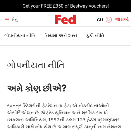
Refer a Member - get £50 and £25 for them
જોડાઓ
મેનુ
GU
EN
ગોપનીયતા નીતિ
નિયમો અને શરત
કૂકી નીતિ
HI
UR
ગોપનીયતા નીતિ
BN
TA
PU
અમે કોણ છીએ?
સ્વતંત્ર રિટેલરોની ફેડરેશન (ધ ફેડ) એ નોકરીદાતાઓની
એસોસિએશન છે, જે ટ્રેડ યુનિયન અને શ્રમિક સંબંધો
(સંકલન) અધિનિયમ, 1992ની કલમ 123 હેઠળ પ્રમાણપત્ર
અધિકારી સાથે નોંધાયેલ છે. અમારું સંપૂર્ણ કાનૂની નામ નેશનલ