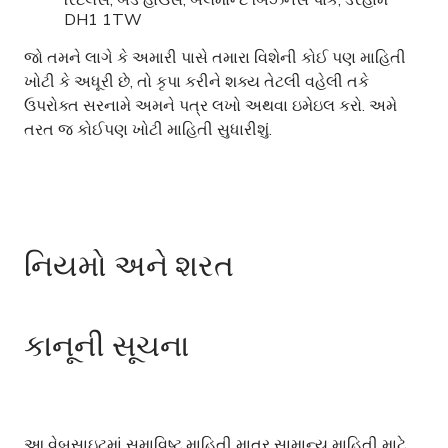
રિટેલર્સ, બેડ હાઉસ, બેલમોન્ટ બિઝનેસ પાર્ક, ડરહામ
DH1 1TW
જો તમને લાગે કે અમારી પાસે તમારા વિશેની કોઈ પણ માહિતી
ખોટી કે અધૂરી છે, તો કૃપા કરીને શક્ય તેટલી વહેલી તકે
ઉપરોક્ત સરનામે અમને પત્ર લખો અથવા ઇમેઇલ કરો. અમે
તરત જ કોઈપણ ખોટી માહિતી સુધારીશું.
નિયમો અને શરત
કાનૂની સૂચના
આ વેબસાઇટમાં સમાવિષ્ટ માહિતી માત્ર સામાન્ય માહિતી માટે