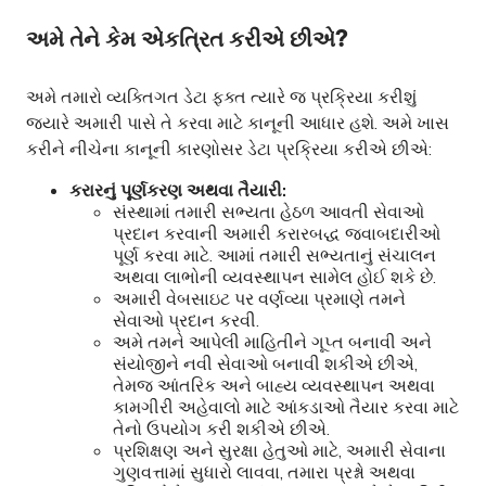
અમે તેને કેમ એકત્રિત કરીએ છીએ?
અમે તમારો વ્યક્તિગત ડેટા ફક્ત ત્યારે જ પ્રક્રિયા કરીશું
જ્યારે અમારી પાસે તે કરવા માટે કાનૂની આધાર હશે. અમે ખાસ
કરીને નીચેના કાનૂની કારણોસર ડેટા પ્રક્રિયા કરીએ છીએ:
કરારનું પૂર્ણકરણ અથવા તૈયારી:
સંસ્થામાં તમારી સભ્યતા હેઠળ આવતી સેવાઓ
પ્રદાન કરવાની અમારી કરારબદ્ધ જવાબદારીઓ
પૂર્ણ કરવા માટે. આમાં તમારી સભ્યતાનું સંચાલન
અથવા લાભોની વ્યવસ્થાપન સામેલ હોઈ શકે છે.
અમારી વેબસાઇટ પર વર્ણવ્યા પ્રમાણે તમને
સેવાઓ પ્રદાન કરવી.
અમે તમને આપેલી માહિતીને ગૂપ્ત બનાવી અને
સંયોજીને નવી સેવાઓ બનાવી શકીએ છીએ,
તેમજ આંતરિક અને બાહ્ય વ્યવસ્થાપન અથવા
કામગીરી અહેવાલો માટે આંકડાઓ તૈયાર કરવા માટે
તેનો ઉપયોગ કરી શકીએ છીએ.
પ્રશિક્ષણ અને સુરક્ષા હેતુઓ માટે, અમારી સેવાના
ગુણવત્તામાં સુધારો લાવવા, તમારા પ્રશ્નો અથવા