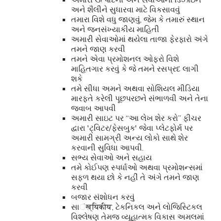
અને શૈલીને સુધારવા માટે વિકસાવવું
તમારા વિશે વધુ જાણવું, જેમ કે તમારું સ્થાન
અને જનસંખ્યાકીય માહિતી
અમારી સેવાઓમાં થયેલા તાજા ફેરફારો અંગે
તમને જાણ કરવી
તમને એવા પ્રમોશનલ ઓફરો વિશે
માહિતગાર કરવું કે જે તમને રસપ્રદ લાગી
શકે
તમે સીધા અમને અથવા સોશિયલ મીડિયા
મારફતે કરેલી પૂછપરછને સંભાળવી અને તેના
જવાબ આપવી
અમારી સાઇટ પર “આ લેખ શેર કરો” ફીચર
દ્વારા 'ટ્વિટર/ફેસબુક' જેવા પ્લેટફોર્મ પર
અમારી સામગ્રી અન્ય લોકો સાથે શેર
કરવાની સુવિધા આપવી.
સભ્ય સેવાઓ અને સહાય
તમે કોઈપણ સ્પર્ધાઓ અથવા પ્રમોશન્સમાં
સફળ થયા છો કે નહીં તે અંગે તમને જાણ
કરવી
બજાર સંશોધન કરવું
સાंख्यिकीय, ટેકનિકલ અને લોજિસ્ટિકલ
વિશ્લેષણ તેમજ વ્યૂહાત્મક વિકાસ અમલમાં