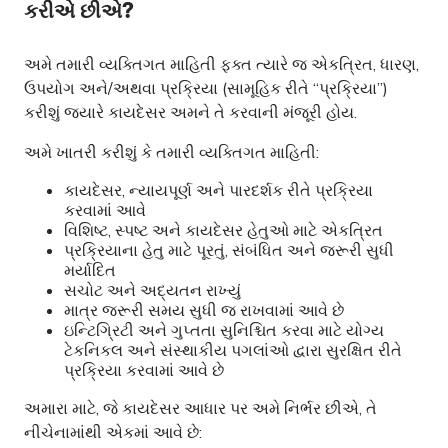
કરીએ છીએ?
અમે તમારી વ્યક્તિગત માહિતી ફક્ત ત્યારે જ એકત્રિત, ધારણ,
ઉપયોગ અને/અથવા પ્રક્રિયા (સામૂહિક રીતે “પ્રક્રિયા”)
કરીશું જ્યારે કાયદેસર અમને તે કરવાની મંજૂરી હોય.
અમે ખાતરી કરીશું કે તમારી વ્યક્તિગત માહિતી:
કાયદેસર, ન્યાયપૂર્ણ અને પારદર્શક રીતે પ્રક્રિયા
કરવામાં આવે
વિશિષ્ટ, સ્પષ્ટ અને કાયદેસર હેતુઓ માટે એકત્રિત
પ્રક્રિયાના હેતુ માટે પૂરતું, સંબંધિત અને જરૂરી સુધી
મર્યાદિત
સચોટ અને અદ્યતન રાખ્યું
માત્ર જરૂરી સમય સુધી જ રાખવામાં આવે છે
ઇન્ટિગ્રિટી અને ગુપ્તતા સુનિશ્ચિત કરવા માટે યોગ્ય
ટેકનિકલ અને સંસ્થાકીય પગલાંઓ દ્વારા સુરક્ષિત રીતે
પ્રક્રિયા કરવામાં આવે છે
અમારા માટે, જે કાયદેસર આધાર પર અમે નિર્ભર છીએ, તે
નીચેનામાંથી એકમાં આવે છે: