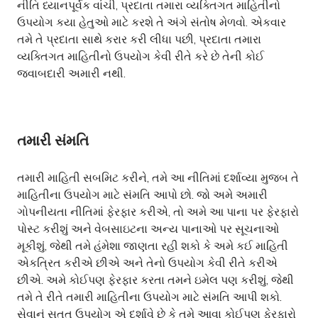
નીતિ ધ્યાનપૂર્વક વાંચી, પ્રદાતા તમારા વ્યક્તિગત માહિતીનો
ઉપયોગ કયા હેતુઓ માટે કરશે તે અંગે સંતોષ મેળવો. એકવાર
તમે તે પ્રદાતા સાથે કરાર કરી લીધા પછી, પ્રદાતા તમારા
વ્યક્તિગત માહિતીનો ઉપયોગ કેવી રીતે કરે છે તેની કોઈ
જવાબદારી અમારી નથી.
તમારી સંમતિ
તમારી માહિતી સબમિટ કરીને, તમે આ નીતિમાં દર્શાવ્યા મુજબ તે
માહિતીના ઉપયોગ માટે સંમતિ આપો છો. જો અમે અમારી
ગોપનીયતા નીતિમાં ફેરફાર કરીએ, તો અમે આ પાના પર ફેરફારો
પોસ્ટ કરીશું અને વેબસાઇટના અન્ય પાનાઓ પર સૂચનાઓ
મૂકીશું, જેથી તમે હંમેશા જાણતા રહી શકો કે અમે કઈ માહિતી
એકત્રિત કરીએ છીએ અને તેનો ઉપયોગ કેવી રીતે કરીએ
છીએ. અમે કોઈપણ ફેરફાર કરતા તમને ઇમેલ પણ કરીશું, જેથી
તમે તે રીતે તમારી માહિતીના ઉપયોગ માટે સંમતિ આપી શકો.
સેવાનું સતત ઉપયોગ એ દર્શાવે છે કે તમે આવા કોઈપણ ફેરફારો