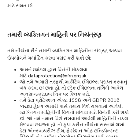
માટે સંમત છો.
તમારી વ્યક્તિગત માહિતી પર નિયંત્રણ
તમે નીચેના રીતે તમારી વ્યક્તિગત માહિતીના સંગ્રહ અથવા
ઉપયોગને મર્યાદિત કરવા પસંદ કરી શકો છો:
અમને ઇમેઇલ દ્વારા વિનંતી મોકલવા
માટે
dataprotection@nfrn.org.uk
જો તમે અમારી તરફથી માર્કેટિંગ ઈમેઇલ્સ પ્રાપ્ત કરવાનું
બંધ કરવા ઇચ્છતા હો, તો દરેક ઈમેઇલના તળિયે આવેલ
અનસબ્સ્ક્રાઇબ લિંક પર ક્લિક કરો.
તમે ડેટા પ્રોટેક્શન એક્ટ 1998 અને GDPR 2018
કાયદા હેઠળ અમારી પાસે તમારા વિશે રાખવામાં આવેલી
વ્યક્તિગત માહિતીની વિગતો માંગવા માટે વિનંતી કરી શકો
છો. જો તમે તમારા વિશે રાખવામાં આવેલી માહિતીની નકલ
મેળવવા ઇચ્છતા હો, તો કૃપા કરીને નીચેના સરનામે લખો:
ડેટા એન્ક્વાયરીઝ ટીમ, ફેડરેશન ઓફ ઇન્ડિપેન્ડન્ટ