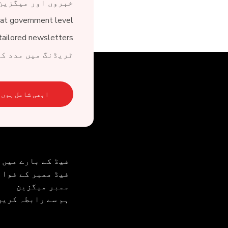
خبروں اور میگزین
at government level
tailored newsletters
ٹریڈنگ میں مدد کے
ابھی شامل ہوں۔
فیڈ کے بارے میں
فیڈ ممبر کے فوائ
ممبر میگزین
ہم سے رابطہ کریں