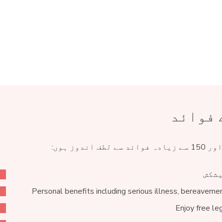
 فوائد
یشکش
Personal benefits including serious illness, bereaveme
Enjoy free le