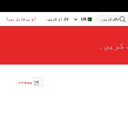
تلاش کریں۔
لاگ ان کریں۔
آج ہی شامل ہوں!
UR
EN
 کریں۔
HI
BN
GU
TA
PU
پیچھے