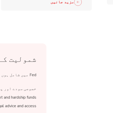
مزید جانیں
شمولیت کے
Fed میں شامل ہوں اور 150 سے زیادہ فوائد سے لطف اندوز ہوں:
خصوصی سودے اور پ
nt and hardship funds
gal advice and access