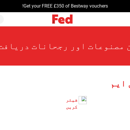
Get your FREE £350 of Bestway vouchers!
 مصنوعات اور رجحانات دریافت
 ایم
شیئر
کریں۔