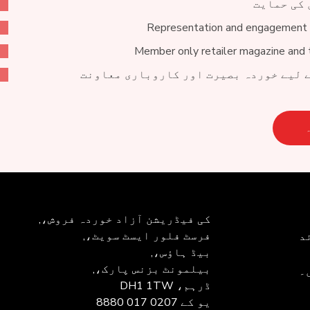
 کی حمایت
Representation and engagement 
Member only retailer magazine and 
 لیے خوردہ بصیرت اور کاروباری معاونت
کی فیڈریشن
آزاد خوردہ فروش،,
فرسٹ فلور ایسٹ سویٹ،,
د
بیڈ ہاؤس،,
بیلمونٹ بزنس پارک،,
۔
ڈرہم، DH1 1TW
یو کے
0207 017 8880