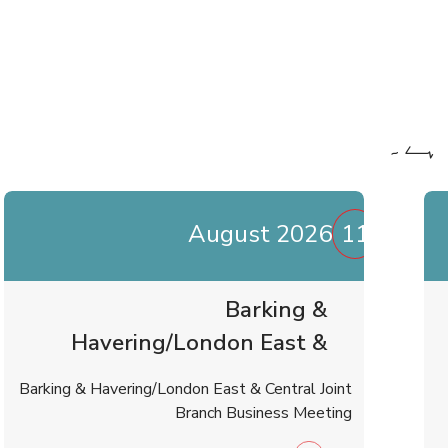
ہے۔
August 2026
11
Barking &
Havering/London East &
Central Joint Branch
Barking & Havering/London East & Central Joint
Business Meeting
Branch Business Meeting