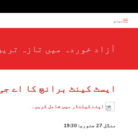
مینو
آزاد خوردہ میں تازہ ترین
ایسٹ کینٹ برانچ کا اے جی
اپنے کیلنڈر میں شامل کریں۔
منگل 27 جنوری: 19:30