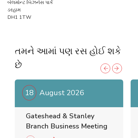
બેલમોન્ટ બિઝનેસ પાર્ક
ડરહામ
DH1 1TW
તમને આમાં પણ રસ હોઈ શકે
છે
18
August 2026
Gateshead & Stanley
Branch Business Meeting