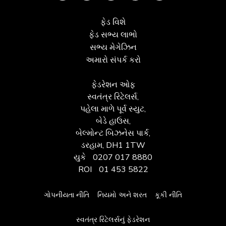
ફેડ વિશે
ફેડ સભ્ય લાભો
સભ્ય મેગેઝિન
અમારો સંપર્ક કરો
ફેડરેશન ઓફ
સ્વતંત્ર રિટેલર્સ,
પહેલા માળે પૂર્વ સ્યુટ,
બેડે હાઉસ,
બેલ્મોન્ટ બિઝનેસ પાર્ક,
ડરહામ, DH1 1TW
યુકે
0207 017 8880
ROI
01 453 5822
ગોપનીયતા નીતિ
નિયમો અને શરત
કૂકી નીતિ
સ્વતંત્ર રિટેલર્સનું ફેડરેશન