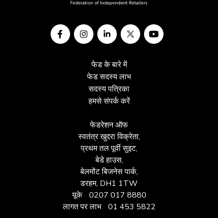
शर्तें और नियम
प्रति ग्राहक केवल एक वाउचर
टिल पॉइंट.
प्रति वाउचर केवल 1 डील।.
फेड के बारे में
उपलब्धता के अधीन। बेस्टवे में मौजूदा डील के साथ संयुक्त रूप से नहीं
फेड सदस्य लाभ
बेचा जा सकता।.
सदस्य पत्रिका
कूपन भुनाने के लिए उसे बिलिंग काउंटर पर प्रस्तुत करें।.
हमसे संपर्क करें
आपको डिपो रिसेप्शन पर बेस्टवे के साथ एक खाता पंजीकृत करना
होगा।.
फेडरेशन ऑफ
पंजीकरण कराने के लिए निम्नलिखित दस्तावेज़ साथ लाएँ:
स्वतंत्र खुदरा विक्रेता,
- proof of ID
प्रथम तल पूर्वी सुइट,
- utility bill
बेडे हाउस,
- proof of ownership of business
बेलमोंट बिजनेस पार्क,
- a VAT registration certificate
डरहम, DH1 1TW
यूके
0207 017 8880
लागत पर लाभ
01 453 5822