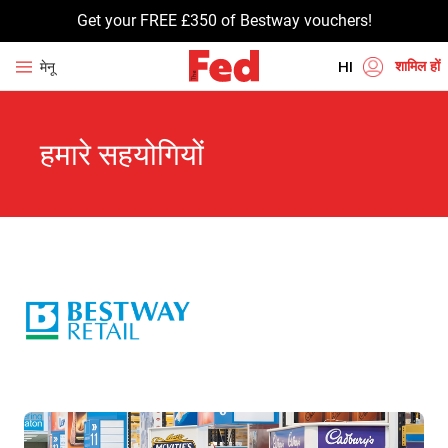
Get your FREE £350 of Bestway vouchers!
शामिल हों
मेनू
HI
EN
हमारे सहयोगियों
UR
BN
GU
TA
PU