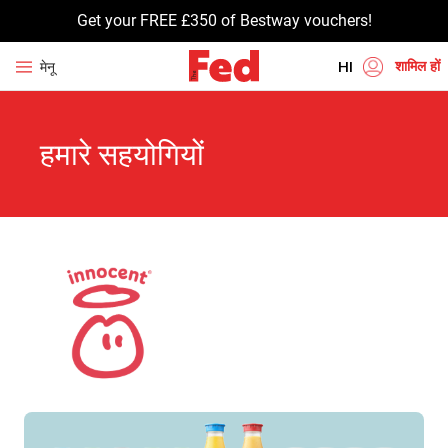
Get your FREE £350 of Bestway vouchers!
शामिल हों
मेनू
HI
EN
हमारे सहयोगियों
UR
BN
GU
TA
PU