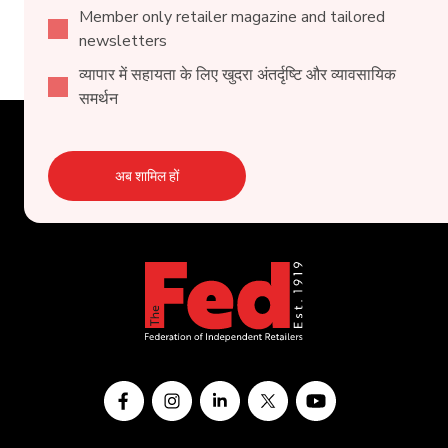
Member only retailer magazine and tailored
newsletters
व्यापार में सहायता के लिए खुदरा अंतर्दृष्टि और व्यावसायिक
समर्थन
अब शामिल हों