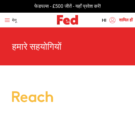
फेडपल्स - £500 जीतें - यहाँ प्रवेश करें!
शामिल हों
मेनू
HI
EN
हमारे सहयोगियों
UR
BN
GU
TA
PU