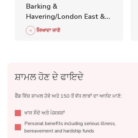
Barking &
Havering/London East &
Central Joint Branch
ਜਿਆਦਾ ਜਾਣੋ
Business Meeting
ਸ਼ਾਮਲ ਹੋਣ ਦੇ ਫਾਇਦੇ
ਫੈੱਡ ਵਿੱਚ ਸ਼ਾਮਲ ਹੋਵੋ ਅਤੇ 150 ਤੋਂ ਵੱਧ ਲਾਭਾਂ ਦਾ ਆਨੰਦ ਮਾਣੋ:
ਖਾਸ ਸੌਦੇ ਅਤੇ ਪੇਸ਼ਕਸ਼ਾਂ
Personal benefits including serious illness,
bereavement and hardship funds