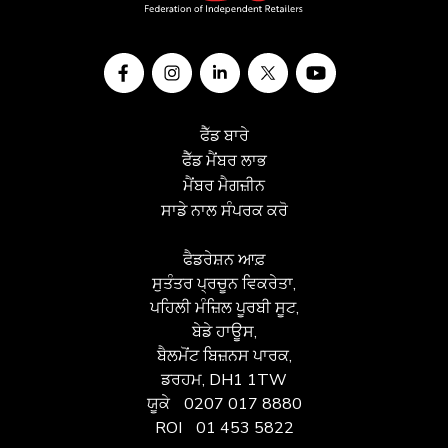
ਫੈੱਡ ਬਾਰੇ
ਫੈੱਡ ਮੈਂਬਰ ਲਾਭ
ਮੈਂਬਰ ਮੈਗਜ਼ੀਨ
ਸਾਡੇ ਨਾਲ ਸੰਪਰਕ ਕਰੋ
ਫੈਡਰੇਸ਼ਨ ਆਫ਼
ਸੁਤੰਤਰ ਪ੍ਰਚੂਨ ਵਿਕਰੇਤਾ,
ਪਹਿਲੀ ਮੰਜ਼ਿਲ ਪੂਰਬੀ ਸੂਟ,
ਬੇਡੇ ਹਾਊਸ,
ਬੈਲਮੋਂਟ ਬਿਜ਼ਨਸ ਪਾਰਕ,
ਡਰਹਮ, DH1 1TW
ਯੂਕੇ
0207 017 8880
ROI
01 453 5822