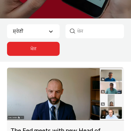
ਖੋਜ
The Fed meets with new Head of