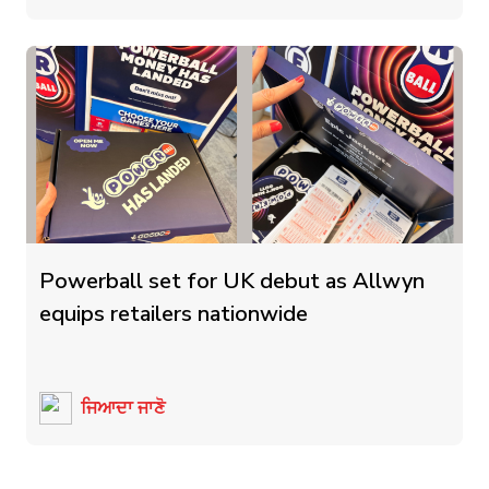
Powerball set for UK debut as Allwyn
equips retailers nationwide
ਜਿਆਦਾ ਜਾਣੋ