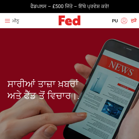
ਫੈਡਪਲਸ – £500 ਜਿੱਤੋ – ਇੱਥੇ ਪ੍ਰਵੇਸ਼ ਕਰੋ!
ਜੁੜੋ
ਮੀਨੂ
PU
EN
HI
UR
BN
GU
ਸਾਰੀਆਂ ਤਾਜ਼ਾ ਖ਼ਬਰਾਂ
TA
ਅਤੇ ਫੈੱਡ ਤੋਂ ਵਿਚਾਰ।.