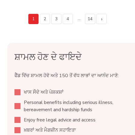
›
…
1
2
3
4
14
ਸ਼ਾਮਲ ਹੋਣ ਦੇ ਫਾਇਦੇ
ਫੈੱਡ ਵਿੱਚ ਸ਼ਾਮਲ ਹੋਵੋ ਅਤੇ 150 ਤੋਂ ਵੱਧ ਲਾਭਾਂ ਦਾ ਆਨੰਦ ਮਾਣੋ:
ਖਾਸ ਸੌਦੇ ਅਤੇ ਪੇਸ਼ਕਸ਼ਾਂ
Personal benefits including serious illness,
bereavement and hardship funds
Enjoy free legal advice and access
ਖ਼ਬਰਾਂ ਅਤੇ ਮੈਗਜ਼ੀਨ ਸਹਾਇਤਾ