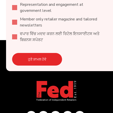
Representation and engagement at
government level
Member only retailer magazine and tailored
newsletters
ਵਪਾਰ ਵਿੱਚ ਮਦਦ ਕਰਨ ਲਈ ਰਿਟੇਲ ਇਨਸਾਈਟਸ ਅਤੇ
ਬਿਜ਼ਨਸ ਸਪੋਰਟ
ਹੁਣੇ ਸ਼ਾਮਲ ਹੋਵੋ