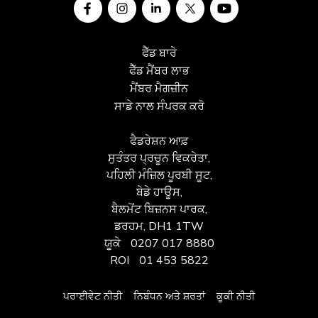
ਫੈੱਡ ਬਾਰੇ
ਫੈੱਡ ਮੈਂਬਰ ਲਾਭ
ਮੈਂਬਰ ਮੈਗਜ਼ੀਨ
ਸਾਡੇ ਨਾਲ ਸੰਪਰਕ ਕਰੋ
ਫੈਡਰੇਸ਼ਨ ਆਫ਼
ਸੁਤੰਤਰ ਪ੍ਰਚੂਨ ਵਿਕਰੇਤਾ,
ਪਹਿਲੀ ਮੰਜ਼ਿਲ ਪੂਰਬੀ ਸੂਟ,
ਬੇਡੇ ਹਾਊਸ,
ਬੈਲਮੋਂਟ ਬਿਜ਼ਨਸ ਪਾਰਕ,
ਡਰਹਮ, DH1 1TW
ਯੂਕੇ
0207 017 8880
ROI
01 453 5822
ਪਰਾਈਵੇਟ ਨੀਤੀ
ਨਿਬੰਧਨ ਅਤੇ ਸ਼ਰਤਾਂ
ਕੂਕੀ ਨੀਤੀ