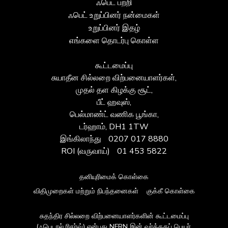
ஃபெட் பற்றி
ஃபெட் உறுப்பினர் நன்மைகள்
உறுப்பினர் இதழ்
எங்களை தொடர்பு கொள்ள
கூட்டமைப்பு
சுயாதீன சில்லறை விற்பனையாளர்கள்,
முதல் தள கிழக்கு சூட்,
பீட் ஹவுஸ்,
பெல்மாண்ட் வணிக பூங்கா,
டர்ஹாம், DH1 1TW
இங்கிலாந்து
0207 017 8880
ROI (வருவாய்)
01 453 5822
தனியுரிமைக் கொள்கை
விதிமுறைகள் மற்றும் நிபந்தனைகள்
குக்கீ கொள்கை
சுதந்திர சில்லறை விற்பனையாளர்களின் கூட்டமைப்பு
(ஃபெடரல் ரிசர்வ்) என்பது NFRN இன் வர்த்தகப் பெயர்.