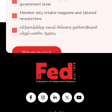
government level
Member only retailer magazine and tailored
newsletters
வர்த்தகத்திற்கு உதவும் சில்லறை நுண்ணறிவுகள்
மற்றும் வணிக ஆதரவு
இப்போதே சேருங்கள்