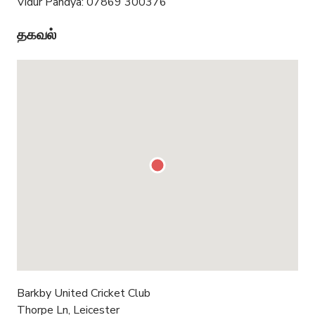
Vidur Pandya: 07869 300376
தகவல்
Barkby United Cricket Club
Thorpe Ln, Leicester