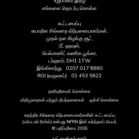
உறுப்பினர் இதழ்
எங்களை தொடர்பு கொள்ள
கூட்டமைப்பு
சுயாதீன சில்லறை விற்பனையாளர்கள்,
முதல் தள கிழக்கு சூட்,
பீட் ஹவுஸ்,
பெல்மாண்ட் வணிக பூங்கா,
டர்ஹாம், DH1 1TW
இங்கிலாந்து
0207 017 8880
ROI (வருவாய்)
01 453 5822
தனியுரிமைக் கொள்கை
விதிமுறைகள் மற்றும் நிபந்தனைகள்
குக்கீ கொள்கை
சுதந்திர சில்லறை விற்பனையாளர்களின் கூட்டமைப்பு
(ஃபெடரல் ரிசர்வ்) என்பது NFRN இன் வர்த்தகப் பெயர்.
© பதிப்புரிமை 2026
மூட் வழங்கும் தளம்