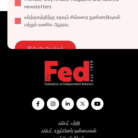
newsletters
வர்த்தகத்திற்கு உதவும் சில்லறை நுண்ணறிவுகள்
மற்றும் வணிக ஆதரவு
இப்போதே சேருங்கள்
ஃபெட் பற்றி
ஃபெட் உறுப்பினர் நன்மைகள்