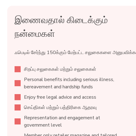
Taskforce
blades
ind
surrendered
reta
இணைவதால் கிடைக்கும்
நன்மைகள்
ஃபெடில் சேர்ந்து 150க்கும் மேற்பட்ட சலுகைகளை அனுபவிக்கவ
சிறப்பு சலுகைகள் மற்றும் சலுகைகள்
Personal benefits including serious illness,
bereavement and hardship funds
Enjoy free legal advice and access
செய்திகள் மற்றும் பத்திரிகை ஆதரவு
Representation and engagement at
government level
Member only retailer magazine and tailored