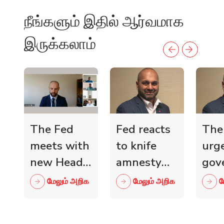
நீங்களும் இதில் ஆர்வமாக
இருக்கலாம்
The Fed
Fed reacts
The
meets with
to knife
urg
new Head
amnesty
gov
of Scottish
and knife
mini
மேலும் அறிக
மேலும் அறிக
ம
Retail
crime fall
to 
Crime
as 15,000
wit