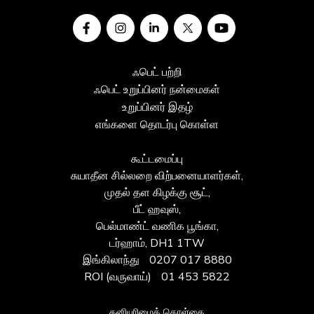
ஃபெட் பற்றி
ஃபெட் உறுப்பினர் நன்மைகள்
உறுப்பினர் இதழ்
எங்களை தொடர்பு கொள்ள
கூட்டமைப்பு
சுயாதீன சில்லறை விற்பனையாளர்கள்,
முதல் தள கிழக்கு சூட்,
பீட் ஹவுஸ்,
பெல்மாண்ட் வணிக பூங்கா,
டர்ஹாம், DH1 1TW
இங்கிலாந்து
0207 017 8880
ROI (வருவாய்)
01 453 5822
தனியுரிமைக் கொள்கை