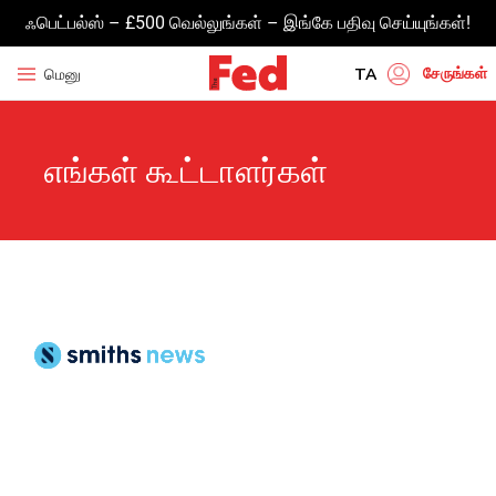
ஃபெட்பல்ஸ் – £500 வெல்லுங்கள் – இங்கே பதிவு செய்யுங்கள்!
சேருங்கள்
மெனு
TA
EN
எங்கள் கூட்டாளர்கள்
HI
UR
BN
GU
PU