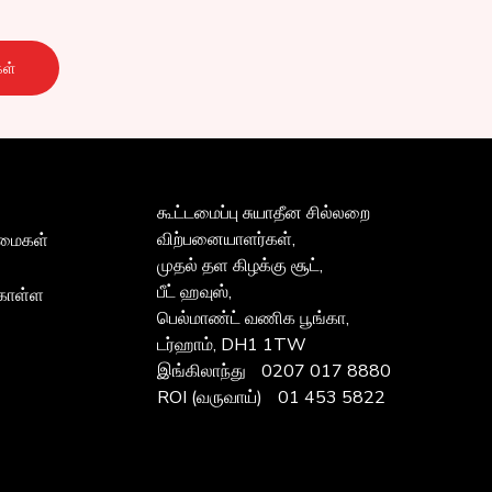
ள்
கூட்டமைப்பு
சுயாதீன சில்லறை
விற்பனையாளர்கள்,
ன்மைகள்
முதல் தள கிழக்கு சூட்,
பீட் ஹவுஸ்,
கொள்ள
பெல்மாண்ட் வணிக பூங்கா,
டர்ஹாம், DH1 1TW
இங்கிலாந்து
0207 017 8880
ROI (வருவாய்)
01 453 5822