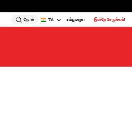
தேடல்
உள்நுழைய
இன்றே சேருங்கள்!
TA
EN
HI
UR
BN
GU
PU