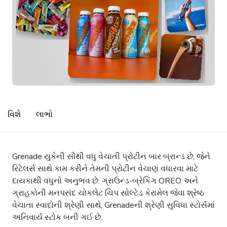
વિશે
લાભો
Grenade યુકેની સૌથી વધુ વેચાતી પ્રોટીન બાર બ્રાન્ડ છે, જેને
રિટેલર્સ સાથે કામ કરીને તેમની પ્રોટીન વેચાણ વધારવા માટે
દાયકાથી વધુનો અનુભવ છે. ગ્રાઉન્ડ-બ્રેકિંગ OREO અને
ગ્રાહકોની મનપસંદ ચોકલેટ ચિપ સોલ્ટેડ કેરામેલ જેવા શ્રેષ્ઠ
વેચાતા સ્વાદોની શ્રેણી સાથે, Grenadeની શ્રેણી સુવિધા સ્ટોર્સમાં
અનિવાર્ય સ્ટોક બની ગઈ છે.