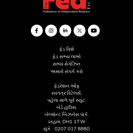
ફેડ વિશે
ફેડ સભ્ય લાભો
સભ્ય મેગેઝિન
અમારો સંપર્ક કરો
ફેડરેશન ઓફ
સ્વતંત્ર રિટેલર્સ,
પહેલા માળે પૂર્વ સ્યુટ,
બેડે હાઉસ,
બેલ્મોન્ટ બિઝનેસ પાર્ક,
ડરહામ, DH1 1TW
યુકે
0207 017 8880