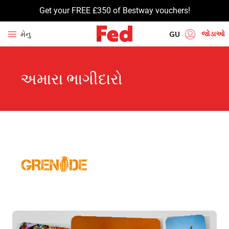
Get your FREE £350 of Bestway vouchers!
જોડાઓ
મેનુ
GU
EN
અમારા ભાગીદારો
HI
UR
BN
TA
PU