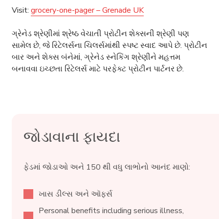
Visit:
grocery-one-pager – Grenade UK
ગ્રેનેડ શ્રેણીમાં શ્રેષ્ઠ વેચાતી પ્રોટીન શેક્સની શ્રેણી પણ
સામેલ છે, જે રિટેલર્સના ચિલર્સમાંથી સ્પષ્ટ સ્વાદ આપે છે. પ્રોટીન
બાર અને શેક્સ બંનેમાં, ગ્રેનેડ સ્નેકિંગ શ્રેણીને મહત્તમ
બનાવવા ઇચ્છતા રિટેલર્સ માટે પરફેક્ટ પ્રોટીન પાર્ટનર છે.
જોડાવાના ફાયદા
ફેડમાં જોડાઓ અને 150 થી વધુ લાભોનો આનંદ માણો:
ખાસ ડીલ્સ અને ઑફર્સ
Personal benefits including serious illness,