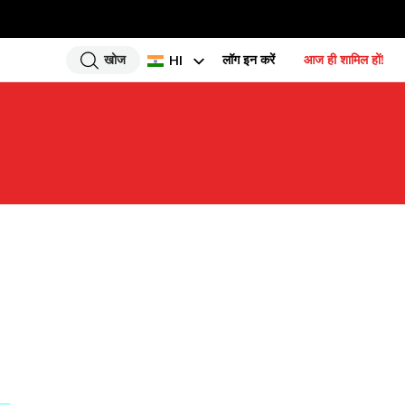
खोज
लॉग इन करें
आज ही शामिल हों!
HI
EN
UR
BN
GU
TA
PU