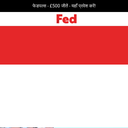
फेडपल्स - £500 जीतें - यहाँ प्रवेश करें!