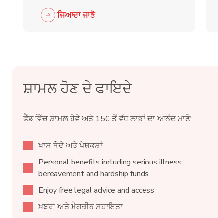
ਜਿਆਦਾ ਜਾਣੋ
ਸ਼ਾਮਲ ਹੋਣ ਦੇ ਫਾਇਦੇ
ਫੈੱਡ ਵਿੱਚ ਸ਼ਾਮਲ ਹੋਵੋ ਅਤੇ 150 ਤੋਂ ਵੱਧ ਲਾਭਾਂ ਦਾ ਆਨੰਦ ਮਾਣੋ:
ਖਾਸ ਸੌਦੇ ਅਤੇ ਪੇਸ਼ਕਸ਼ਾਂ
Personal benefits including serious illness,
bereavement and hardship funds
Enjoy free legal advice and access
ਖ਼ਬਰਾਂ ਅਤੇ ਮੈਗਜ਼ੀਨ ਸਹਾਇਤਾ