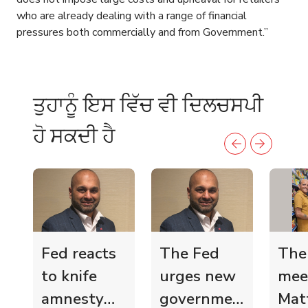
who are already dealing with a range of financial
pressures both commercially and from Government.”
ਤੁਹਾਨੂੰ ਇਸ ਵਿੱਚ ਵੀ ਦਿਲਚਸਪੀ
ਹੋ ਸਕਦੀ ਹੈ
Fed reacts
The Fed
The
to knife
urges new
mee
amnesty
government
Mat