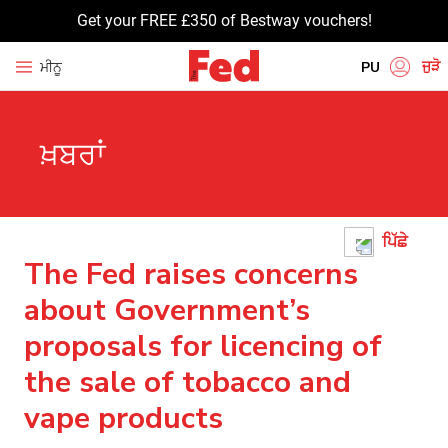
Get your FREE £350 of Bestway vouchers!
ਜੁੜੋ
ਮੀਨੂ
PU
EN
ਖ਼ਬਰਾਂ
HI
UR
BN
ਪਿੱਛੇ
GU
The Fed raises concerns
TA
about Government’s
proposals for licencing of
the sale of tobacco and
vape products