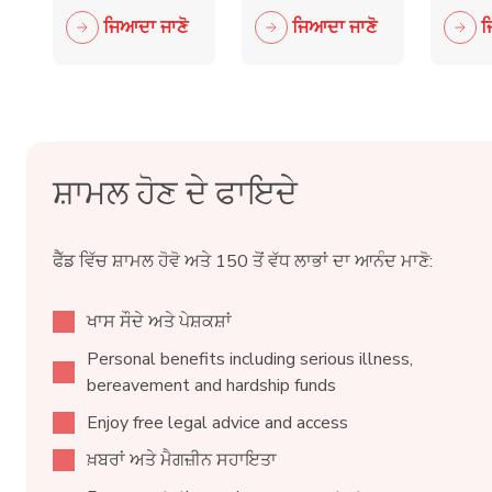
and knife
ministers
Tur
ਜਿਆਦਾ ਜਾਣੋ
ਜਿਆਦਾ ਜਾਣੋ
ਜ
crime fall
to engage
MP 
as 15,000
with
Her
blades
independent
surrendered
retailers
ਸ਼ਾਮਲ ਹੋਣ ਦੇ ਫਾਇਦੇ
ਫੈੱਡ ਵਿੱਚ ਸ਼ਾਮਲ ਹੋਵੋ ਅਤੇ 150 ਤੋਂ ਵੱਧ ਲਾਭਾਂ ਦਾ ਆਨੰਦ ਮਾਣੋ:
ਖਾਸ ਸੌਦੇ ਅਤੇ ਪੇਸ਼ਕਸ਼ਾਂ
Personal benefits including serious illness,
bereavement and hardship funds
Enjoy free legal advice and access
ਖ਼ਬਰਾਂ ਅਤੇ ਮੈਗਜ਼ੀਨ ਸਹਾਇਤਾ