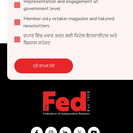
Representation and engagement at
government level
Member only retailer magazine and tailored
newsletters
ਵਪਾਰ ਵਿੱਚ ਮਦਦ ਕਰਨ ਲਈ ਰਿਟੇਲ ਇਨਸਾਈਟਸ ਅਤੇ
ਬਿਜ਼ਨਸ ਸਪੋਰਟ
ਹੁਣੇ ਸ਼ਾਮਲ ਹੋਵੋ