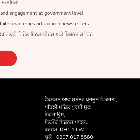
ੀਨ ਸਹਾਇਤਾ
 and engagement at government level
ailer magazine and tailored newsletters
ਕਰਨ ਲਈ ਰਿਟੇਲ ਇਨਸਾਈਟਸ ਅਤੇ ਬਿਜ਼ਨਸ ਸਪੋਰਟ
ਫੈਡਰੇਸ਼ਨ ਆਫ਼
ਸੁਤੰਤਰ ਪ੍ਰਚੂਨ ਵਿਕਰੇਤਾ,
ਪਹਿਲੀ ਮੰਜ਼ਿਲ ਪੂਰਬੀ ਸੂਟ,
ਬੇਡੇ ਹਾਊਸ,
ਬੈਲਮੋਂਟ ਬਿਜ਼ਨਸ ਪਾਰਕ,
ਡਰਹਮ, DH1 1TW
ਯੂਕੇ
0207 017 8880