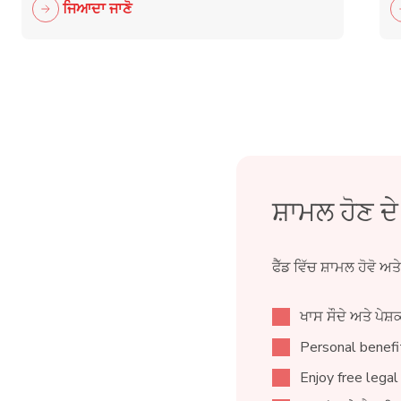
ਜਿਆਦਾ ਜਾਣੋ
ਸ਼ਾਮਲ ਹੋਣ ਦ
ਫੈੱਡ ਵਿੱਚ ਸ਼ਾਮਲ ਹੋਵੋ ਅਤ
ਖਾਸ ਸੌਦੇ ਅਤੇ ਪੇਸ਼ਕ
Personal benefit
Enjoy free legal