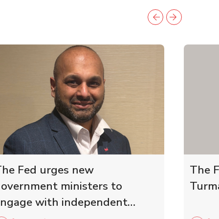
he Fed urges new
The F
overnment ministers to
Turma
ngage with independent
etailers