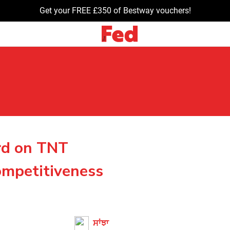
Get your FREE £350 of Bestway vouchers!
rd on TNT
ompetitiveness
ਸਾਂਝਾ