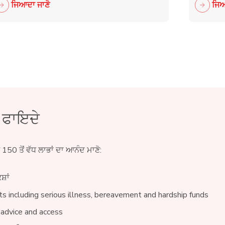
ਜਿਆਦਾ ਜਾਣੋ
ਜਿਆ
ੇ ਫਾਇਦੇ
ੇ 150 ਤੋਂ ਵੱਧ ਲਾਭਾਂ ਦਾ ਆਨੰਦ ਮਾਣੋ:
ਸ਼ਾਂ
s including serious illness, bereavement and hardship funds
 advice and access