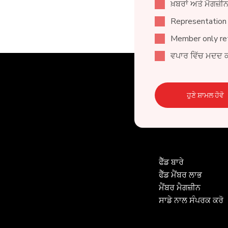
ਖ਼ਬਰਾਂ ਅਤੇ ਮੈਗਜ਼
Representation
Member only ret
ਵਪਾਰ ਵਿੱਚ ਮਦਦ 
ਹੁਣੇ ਸ਼ਾਮਲ ਹੋਵੋ
ਫੈੱਡ ਬਾਰੇ
ਫੈੱਡ ਮੈਂਬਰ ਲਾਭ
ਮੈਂਬਰ ਮੈਗਜ਼ੀਨ
ਸਾਡੇ ਨਾਲ ਸੰਪਰਕ ਕਰੋ