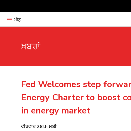
ਮੀਨੂ
ਖ਼ਬਰਾਂ
Fed Welcomes step forwa
Energy Charter to boost c
in energy market
ਵੀਰਵਾਰ 28th ਮਈ