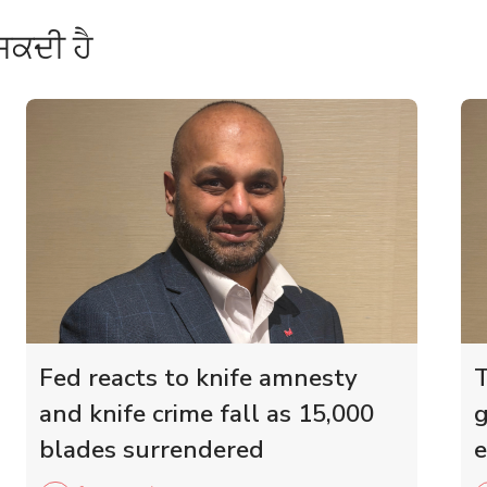
ਸਕਦੀ ਹੈ
Fed reacts to knife amnesty
T
and knife crime fall as 15,000
g
blades surrendered
e
r