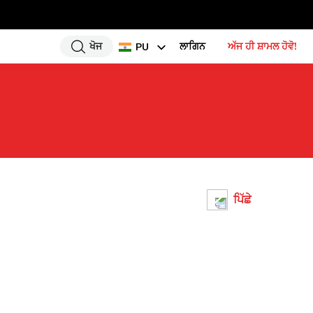
ਖੋਜ
ਲਾਗਿਨ
ਅੱਜ ਹੀ ਸ਼ਾਮਲ ਹੋਵੋ!
PU
EN
HI
UR
BN
GU
TA
ਪਿੱਛੇ