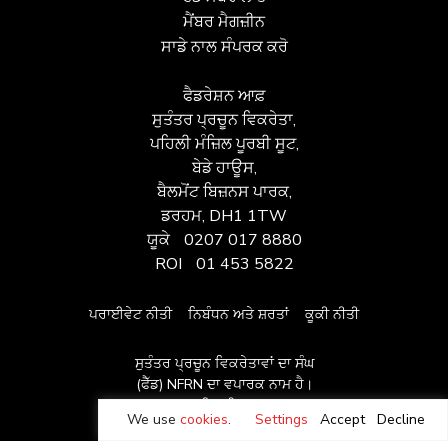
ਮੈਂਬਰ ਮੈਗਜ਼ੀਨ
ਸਾਡੇ ਨਾਲ ਸੰਪਰਕ ਕਰੋ
ਫੈਡਰੇਸ਼ਨ ਆਫ਼
ਸੁਤੰਤਰ ਪ੍ਰਚੂਨ ਵਿਕਰੇਤਾ,
ਪਹਿਲੀ ਮੰਜ਼ਿਲ ਪੂਰਬੀ ਸੂਟ,
ਬੇਡੇ ਹਾਊਸ,
ਬੈਲਮੋਂਟ ਬਿਜ਼ਨਸ ਪਾਰਕ,
ਡਰਹਮ, DH1 1TW
ਯੂਕੇ
0207 017 8880
ROI
01 453 5822
ਪਰਾਈਵੇਟ ਨੀਤੀ
ਨਿਬੰਧਨ ਅਤੇ ਸ਼ਰਤਾਂ
ਕੂਕੀ ਨੀਤੀ
ਸੁਤੰਤਰ ਪ੍ਰਚੂਨ ਵਿਕਰੇਤਾਵਾਂ ਦਾ ਸੰਘ
(ਫੈੱਡ) NFRN ਦਾ ਵਪਾਰਕ ਨਾਮ ਹੈ।
© ਕਾਪੀਰਾਈਟ 2026
We use
cookies
.
Settings
Accept
Decline
ਮੂਟ ਦੁਆਰਾ ਸਾਈਟ