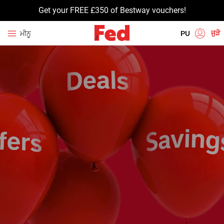
Get your FREE £350 of Bestway vouchers!
ਜੁੜੋ
ਮੀਨੂ
PU
EN
HI
UR
BN
GU
TA