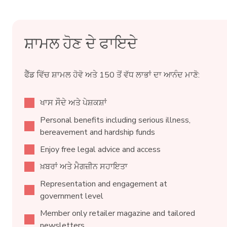
ਸ਼ਾਮਲ ਹੋਣ ਦੇ ਫਾਇਦੇ
ਫੈੱਡ ਵਿੱਚ ਸ਼ਾਮਲ ਹੋਵੋ ਅਤੇ 150 ਤੋਂ ਵੱਧ ਲਾਭਾਂ ਦਾ ਆਨੰਦ ਮਾਣੋ:
ਖਾਸ ਸੌਦੇ ਅਤੇ ਪੇਸ਼ਕਸ਼ਾਂ
Personal benefits including serious illness,
bereavement and hardship funds
Enjoy free legal advice and access
ਖ਼ਬਰਾਂ ਅਤੇ ਮੈਗਜ਼ੀਨ ਸਹਾਇਤਾ
Representation and engagement at
government level
Member only retailer magazine and tailored
newsletters