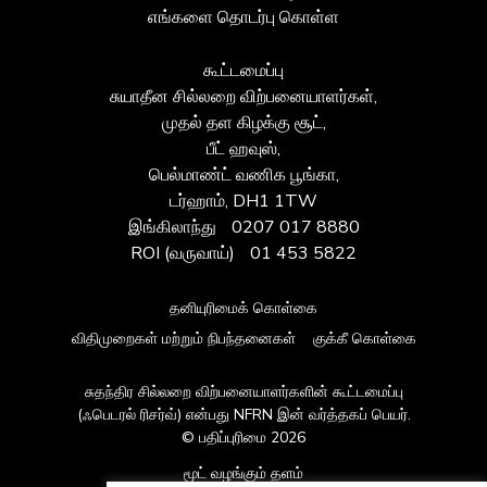
எங்களை தொடர்பு கொள்ள
கூட்டமைப்பு
சுயாதீன சில்லறை விற்பனையாளர்கள்,
முதல் தள கிழக்கு சூட்,
பீட் ஹவுஸ்,
பெல்மாண்ட் வணிக பூங்கா,
டர்ஹாம், DH1 1TW
இங்கிலாந்து
0207 017 8880
ROI (வருவாய்)
01 453 5822
தனியுரிமைக் கொள்கை
விதிமுறைகள் மற்றும் நிபந்தனைகள்
குக்கீ கொள்கை
சுதந்திர சில்லறை விற்பனையாளர்களின் கூட்டமைப்பு
(ஃபெடரல் ரிசர்வ்) என்பது NFRN இன் வர்த்தகப் பெயர்.
© பதிப்புரிமை 2026
மூட் வழங்கும் தளம்