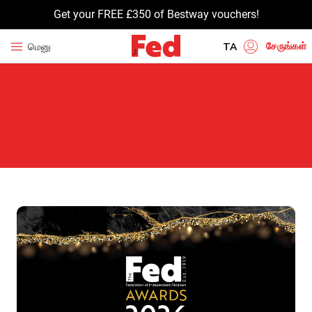
Get your FREE £350 of Bestway vouchers!
சேருங்கள்
மெனு
TA
EN
HI
UR
BN
GU
PU