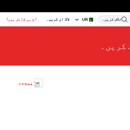
تلاش کریں۔
لاگ ان کریں۔
آج ہی شامل ہوں!
UR
EN
 کریں۔
HI
BN
GU
TA
PU
پیچھے