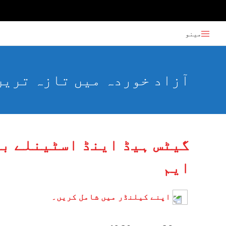
مینو
آزاد خوردہ میں تازہ ترین
گیٹس ہیڈ اینڈ اسٹینلے بر
ایم
اپنے کیلنڈر میں شامل کریں۔