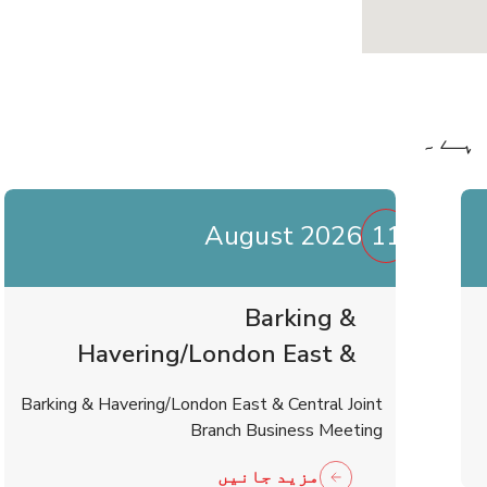
ہے۔
August 2026
11
Barking &
Havering/London East &
Central Joint Branch
Barking & Havering/London East & Central Joint
Business Meeting
Branch Business Meeting
مزید جانیں