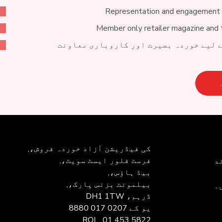
Representation and engagement 
Member only retailer magazine and 
 لیے خوردہ بصیرت اور کاروباری معاونت
کی فیڈریشن
آزاد خوردہ فروش،,
فرسٹ فلور ایسٹ سویٹ،,
د
بیڈ ہاؤس،,
بیلمونٹ بزنس پارک،,
۔
ڈرہم، DH1 1TW
یو کے
0207 017 8880
ROI
01 453 5822