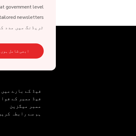
at government level
tailored newsletters
ٹریڈنگ میں مدد کے
ابھی شامل ہوں۔
فیڈ کے بارے میں
فیڈ ممبر کے فوائ
ممبر میگزین
ہم سے رابطہ کریں