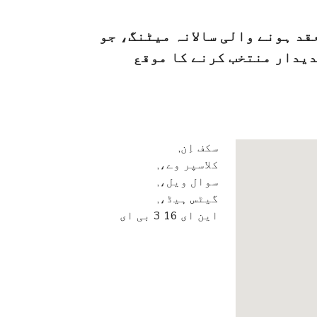
عقد ہونے والی سالانہ میٹنگ، جو
دیدار منتخب کرنے کا موقع
سکف اِن,
کلاسپر وے،,
سوال ویل،,
گیٹس ہیڈ،,
این ای 16 3 بی ای