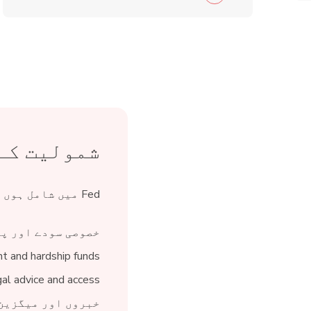
شمولیت کے
Fed میں شامل ہوں اور 150 سے زیادہ فوائد سے لطف اندوز ہوں:
خصوصی سودے اور پ
nt and hardship funds
gal advice and access
خبروں اور میگزین