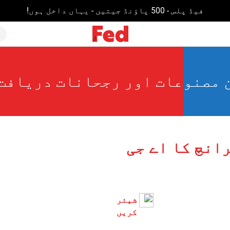
فیڈ پلس - 500 پاؤنڈ جیتیں - یہاں داخل ہوں!
 مصنوعات اور رجحانات دریافت
انچ کا اے جی
شیئر
کریں۔