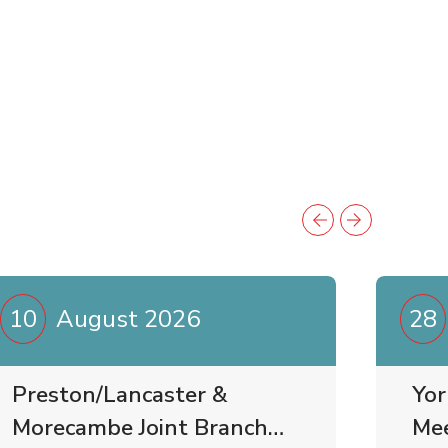
10
August 2026
28
Preston/Lancaster &
Yor
Morecambe Joint Branch
Me