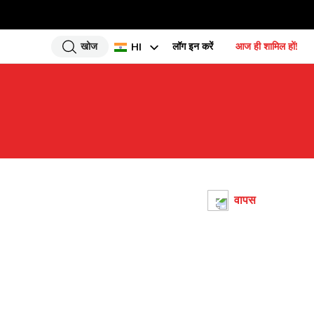
खोज
लॉग इन करें
आज ही शामिल हों!
HI
EN
UR
BN
GU
TA
PU
वापस