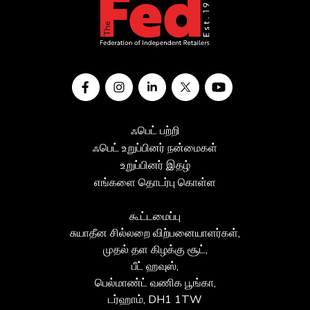
ஃபெட் பற்றி
ஃபெட் உறுப்பினர் நன்மைகள்
உறுப்பினர் இதழ்
எங்களை தொடர்பு கொள்ள
கூட்டமைப்பு
சுயாதீன சில்லறை விற்பனையாளர்கள்,
முதல் தள கிழக்கு சூட்,
பீட் ஹவுஸ்,
பெல்மாண்ட் வணிக பூங்கா,
டர்ஹாம், DH1 1TW