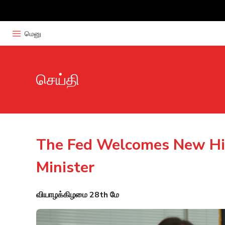
மெனு
செய்தி
The Fed Welcomes New Hi
Minister
வியாழக்கிழமை 28th மே