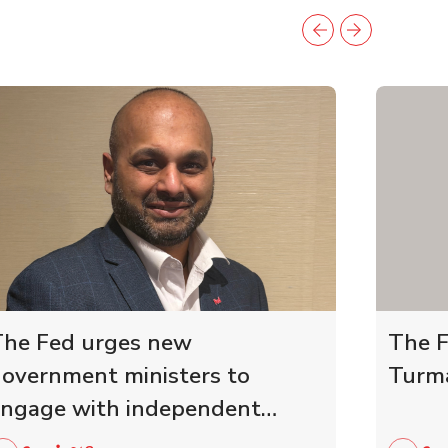
he Fed urges new
The F
overnment ministers to
Turma
ngage with independent
etailers