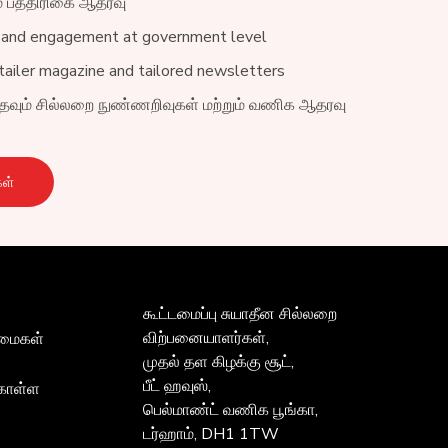
ம் பத்திரிகை ஆதரவு
 and engagement at government level
ailer magazine and tailored newsletters
 உதவும் சில்லறை நுண்ணறிவுகள் மற்றும் வணிக ஆதரவு
ள்
கூட்டமைப்பு
சுயாதீன சில்லறை
விற்பனையாளர்கள்,
ன்மைகள்
முதல் தள கிழக்கு சூட்,
பீட் ஹவுஸ்,
கொள்ள
பெல்மாண்ட் வணிக பூங்கா,
டர்ஹாம், DH1 1TW