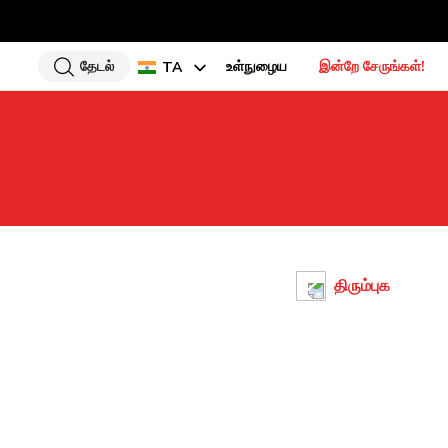
தேடல்
உள்நுழைய
இன்றே சேருங்கள்!
TA
EN
HI
UR
BN
GU
PU
திரும்புக