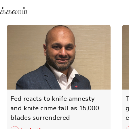
க்கலாம்
Fed reacts to knife amnesty
T
and knife crime fall as 15,000
g
blades surrendered
e
r