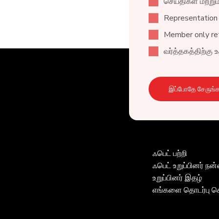
செய்திகள் மற்று
Representation
Member only ret
வர்த்தகத்திற்கு
இப்போதே சேருங்க
ஃபெட் பற்றி
ஃபெட் உறுப்பினர் ந
உறுப்பினர் இதழ்
எங்களை தொடர்பு 