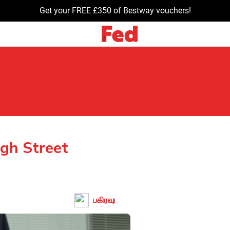
Get your FREE £350 of Bestway vouchers!
gh Street
பகிரவும்